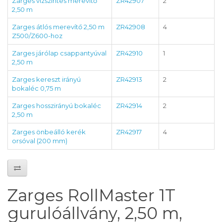
Zarges vízszintes merevítő
ZR42907
2
2,50 m
Zarges átlós merevítő 2,50 m
ZR42908
4
Z500/Z600-hoz
Zarges járólap csappantyúval
ZR42910
1
2,50 m
Zarges kereszt irányú
ZR42913
2
bokaléc 0,75 m
Zarges hosszirányú bokaléc
ZR42914
2
2,50 m
Zarges önbeálló kerék
ZR42917
4
orsóval (200 mm)
Zarges RollMaster 1T
gurulóállvány, 2,50 m,