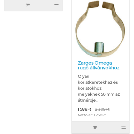
Zarges Omega
rugó állványokhoz
Olyan
korlátkeretekhez és
korlátokhoz,
melyeknek 50 mm az
átmérője..
1 588Ft
2 309Ft
Nettó ár: 1 250Ft