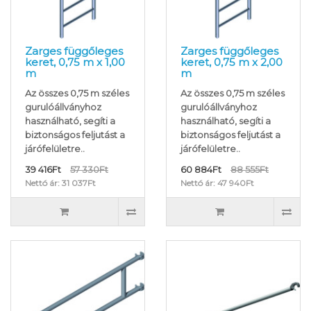
Zarges függőleges
Zarges függőleges
keret, 0,75 m x 1,00
keret, 0,75 m x 2,00
m
m
Az összes 0,75 m széles
Az összes 0,75 m széles
gurulóállványhoz
gurulóállványhoz
használható, segíti a
használható, segíti a
biztonságos feljutást a
biztonságos feljutást a
járófelületre..
járófelületre..
39 416Ft
57 330Ft
60 884Ft
88 555Ft
Nettó ár: 31 037Ft
Nettó ár: 47 940Ft