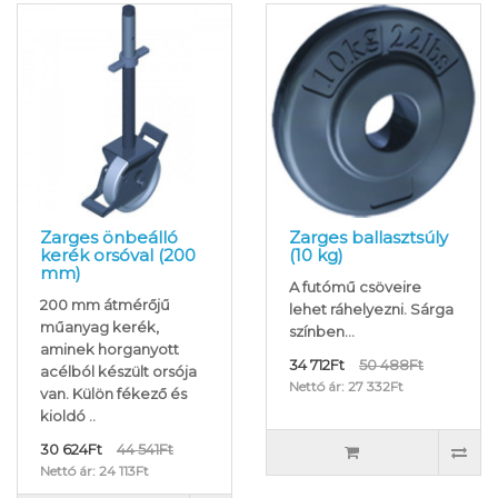
Zarges önbeálló
Zarges ballasztsúly
kerék orsóval (200
(10 kg)
mm)
A futómű csöveire
200 mm átmérőjű
lehet ráhelyezni. Sárga
műanyag kerék,
színben...
aminek horganyott
34 712Ft
50 488Ft
acélból készült orsója
Nettó ár: 27 332Ft
van. Külön fékező és
kioldó ..
30 624Ft
44 541Ft
Nettó ár: 24 113Ft