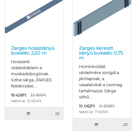
Zarges hosszirányú
Zarges kereszt
bokaléc 2,50 m
irányú bokaléc 0,75
m
Hosszanti
Homlokoldali
oldalvédelem a
védelmére szolgál a
munkadobogónak.
járólapnak, a
Színe sárga, ZARGES
vasalatokat a csomag
feliratozású. ..
tartalmazza. Sárga
16 426Ft
23 891Ft
színű...
Nettó ár: 12 934Ft
10 062Ft
14 635Ft
Nettó ár: 7 923Ft