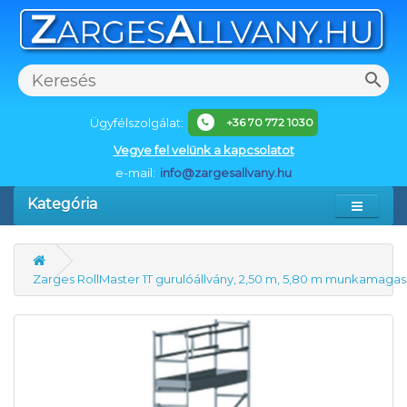
Ügyfélszolgálat:
+36 70 772 1030
Vegye fel velünk a kapcsolatot
e-mail:
info@zargesallvany.hu
Kategória
Zarges RollMaster 1T gurulóállvány, 2,50 m, 5,80 m munkamaga