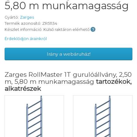
5,80 m munkamagasság
Gyártó:
Zarges
Termék azonosító: ZR51134
Készlet információ: Külső raktáron elérhető
Érdeklődjön árainkról
Irány a webáruház!
Zarges RollMaster 1T gurulóállvány, 2,50
m, 5,80 m munkamagasság
tartozékok,
alkatrészek