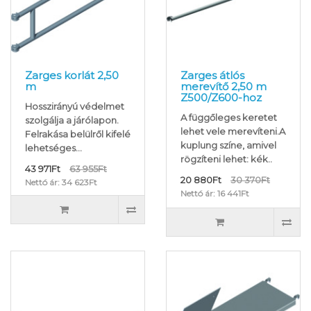
Zarges korlát 2,50
Zarges átlós
m
merevítő 2,50 m
Z500/Z600-hoz
Hosszirányú védelmet
A függőleges keretet
szolgálja a járólapon.
lehet vele merevíteni.A
Felrakása belülről kifelé
kuplung színe, amivel
lehetséges...
rögzíteni lehet: kék..
43 971Ft
63 955Ft
20 880Ft
30 370Ft
Nettó ár: 34 623Ft
Nettó ár: 16 441Ft