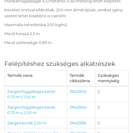
Munkamagasságát 4,5 métertől 13,65 méterig lehet kiépíteni.
Kerekei orsóval ellátottak, 200 mm átmérőjűek, amiket igény
szerint lehet kisebbre is cserélni.
Maximális teherbírása 200 kg/m2.
Mező hossza 2,5 m.
Mező szélessége 0,85 m.
Felépítéshez szükséges alkatrészek
Termék neve
Termék
Szükséges
cikkszáma
mennyiség
Zarges függőleges keret,
ZR42905
2
0,75 m x 1,00 m
Zarges függőleges keret,
ZR42904
2
0,75 m x 2,00 m
Zarges korlát 2,50 m
ZR42956
2