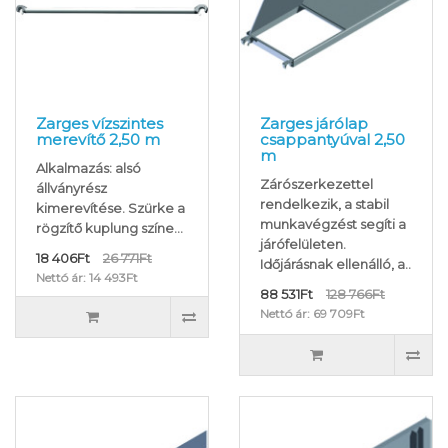
Zarges vízszintes
Zarges járólap
merevítő 2,50 m
csappantyúval 2,50
m
Alkalmazás: alsó
Zárószerkezettel
állványrész
rendelkezik, a stabil
kimerevítése. Szürke a
munkavégzést segíti a
rögzítő kuplung színe...
járófelületen.
18 406Ft
26 771Ft
Időjárásnak ellenálló, a..
Nettó ár: 14 493Ft
88 531Ft
128 766Ft
Nettó ár: 69 709Ft