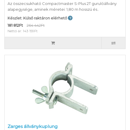
Az összecsukható Compactmaster S-Plus 2T gurulóállvány
alapegysége, aminek méretei: 1,80 m hosszú és..
Készlet: Külső raktáron elérhető
181 812Ft
264 442Ft
Nettó ár: 143 159Ft
Zarges állványkuplung