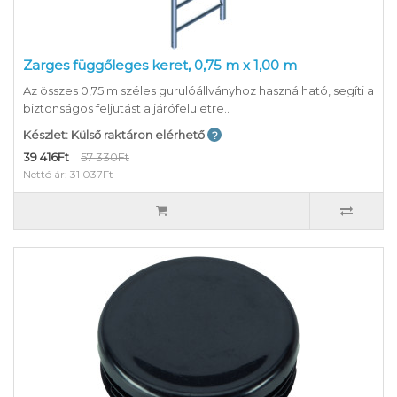
Zarges függőleges keret, 0,75 m x 1,00 m
Az összes 0,75 m széles gurulóállványhoz használható, segíti a
biztonságos feljutást a járófelületre..
Készlet: Külső raktáron elérhető
39 416Ft
57 330Ft
Nettó ár: 31 037Ft