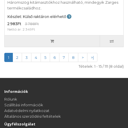
Háromszög kitámasztókhoz használható, mindegyik Zarges
termékcsaládhoz..
Készlet: Külső raktáron elérhető
2 983Ft
3 788Ft
Nettó ár: 2 349Ft
1
2
3
4
5
6
7
8
>
>|
Tételek: 1 - 15 / 111 (8 oldal)
Információk
Rólunk
Szállítási információk
Adatvédelmi nyilatkozat
Általános szerződési feltételek
Ügyfélszolgálat