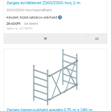
Zarges korlátkeret Z200/Z300-hoz, 2 m
Z200/Z300-hoz használható..
Készlet: Külső raktáron elérhető
26 400Ft
38 398Ft
Nettó ár: 20 787Ft
Zarges összecsukható egység 0,75 m x 1,80 m