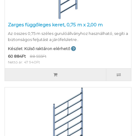
Zarges függőleges keret, 0,75 m x 2,00 m
Az összes 0,75 m széles gurulóállványhoz használható, segíti a
biztonságos feljutást a járófelületre..
Készlet: Külső raktáron elérhető
60 884Ft
88 555Ft
Nettó ár: 47 940Ft