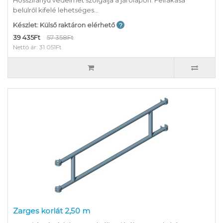
belülről kifelé lehetséges...
Készlet: Külső raktáron elérhető
39 435Ft
57 358Ft
Nettó ár: 31 051Ft
Zarges korlát 2,50 m