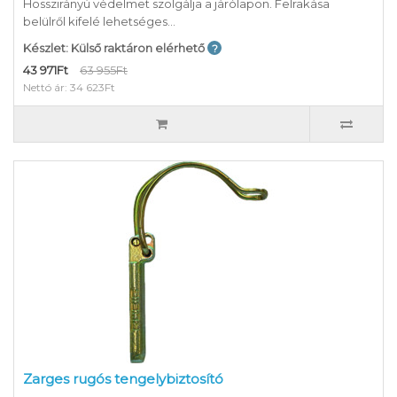
Hosszirányú védelmet szolgálja a járólapon. Felrakása
belülről kifelé lehetséges...
Készlet: Külső raktáron elérhető
43 971Ft
63 955Ft
Nettó ár: 34 623Ft
Zarges rugós tengelybiztosító