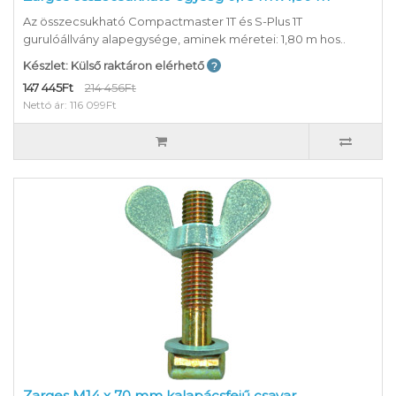
Az összecsukható Compactmaster 1T és S-Plus 1T
gurulóállvány alapegysége, aminek méretei: 1,80 m hos..
Készlet: Külső raktáron elérhető
147 445Ft
214 456Ft
Nettó ár: 116 099Ft
Zarges M14 x 70 mm kalapácsfejű csavar