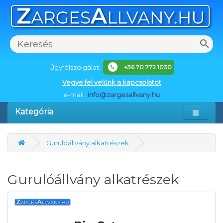
Ügyfélszolgálat:
+36 70 772 1030
Vegye fel velünk a kapcsolatot
e-mail:
info@zargesallvany.hu
Kategória
Gurulóállvány alkatrészek
Gurulóállvány alkatrészek