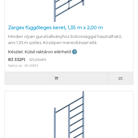
Zarges függőleges keret, 1,35 m x 2,00 m
Minden olyan gurulóállványhoz biztonsággal használható,
ami 1,35 m széles. Középen merevítéssel ellá..
Készlet: Külső raktáron elérhető
83 332Ft
121 204Ft
Nettó ár: 65 616Ft