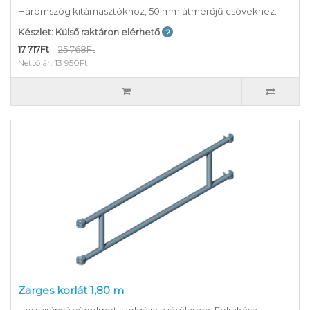
Háromszög kitámasztókhoz, 50 mm átmérőjű csövekhez. ..
Készlet: Külső raktáron elérhető
17 717Ft
25 768Ft
Nettó ár: 13 950Ft
Zarges korlát 1,80 m
Hosszirányú védelmet szolgálja a járólapon. Felrakása