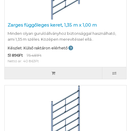
Zarges függőleges keret, 1,35 m x 1,00 m
Minden olyan gurulóállványhoz biztonsággal használható,
ami 1,35 m széles. Középen merevítéssel ellá..
Készlet: Külső raktáron elérhető
51 896Ft
75 481Ft
Nettó ár: 40 863Ft