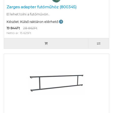
Zarges adapter futóműhöz (800345)
El lehet tolni a futóművön..
Készlet: Külső raktáron elérhető
19 844Ft
28 862Ft
Nettó ár: 15 625Ft