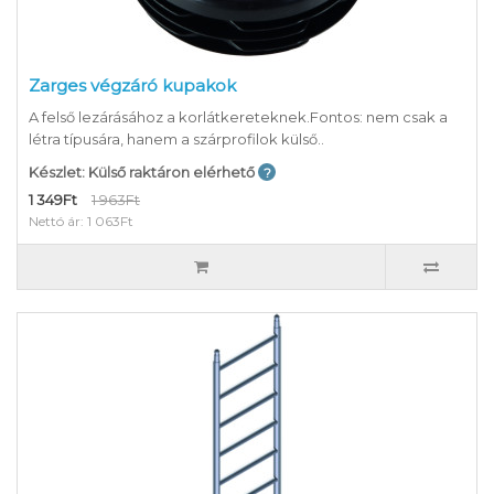
Zarges végzáró kupakok
A felső lezárásához a korlátkereteknek.Fontos: nem csak a
létra típusára, hanem a szárprofilok külső..
Készlet: Külső raktáron elérhető
1 349Ft
1 963Ft
Nettó ár: 1 063Ft