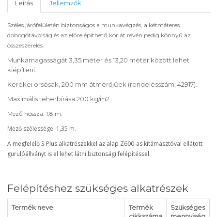
Leírás
Jellemzők
Széles járófelületén biztonságos a munkavégzés, a kétméteres
dobogótávolság és az előre építhető korlát révén pedig könnyű az
összeszerelés.
Munkamagasságát 3,35 méter és 13,20 méter között lehet
kiépíteni.
Kerekei orsósak, 200 mm átmérőjűek (rendelésszám: 42917).
Maximális teherbírása 200 kg/m2.
Mező hossza: 1,8 m.
Mező szélessége: 1,35 m.
A megfelelő S-Plus alkatrészekkel az alap Z600-as kitámasztóval ellátott
gurulóállványt is el lehet látni biztonsági felépítéssel.
Felépítéshez szükséges alkatrészek
Termék neve
Termék
Szükséges
cikkszáma
mennyiség