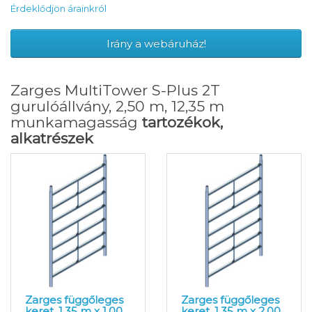
Érdeklődjön árainkról
Irány a webáruház!
Zarges MultiTower S-Plus 2T
gurulóállvány, 2,50 m, 12,35 m
munkamagasság
tartozékok,
alkatrészek
Zarges függőleges
Zarges függőleges
keret, 1,35 m x 1,00
keret, 1,35 m x 2,00