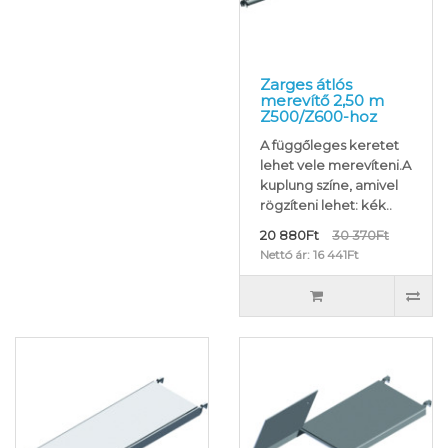
Zarges átlós
merevítő 2,50 m
Z500/Z600-hoz
A függőleges keretet
lehet vele merevíteni.A
kuplung színe, amivel
rögzíteni lehet: kék..
20 880Ft
30 370Ft
Nettó ár: 16 441Ft