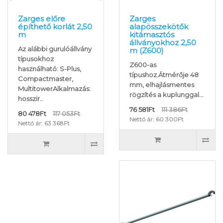
Zarges előre
Zarges
építhető korlát 2,50
alapösszekötők
m
kitámasztós
állványokhoz 2,50
Az alábbi gurulóállvány
m (Z600)
típusokhoz
Z600-as
használható: S-Plus,
típushoz.Átmérője 48
Compactmaster,
mm, elhajlásmentes
MultitowerAlkalmazás:
rögzítés a kuplunggal...
hosszir..
76 581Ft
111 386Ft
80 478Ft
117 053Ft
Nettó ár: 60 300Ft
Nettó ár: 63 368Ft