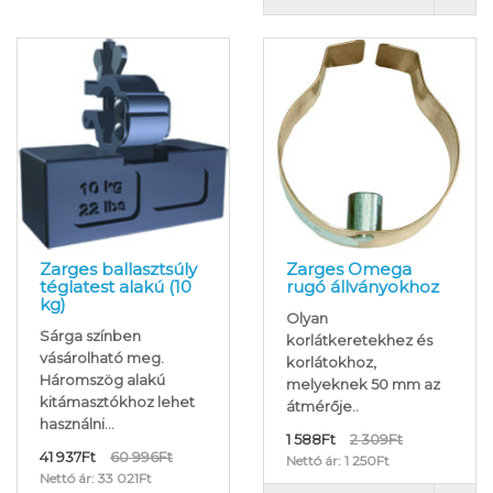
Zarges ballasztsúly
Zarges Omega
téglatest alakú (10
rugó állványokhoz
kg)
Olyan
Sárga színben
korlátkeretekhez és
vásárolható meg.
korlátokhoz,
Háromszög alakú
melyeknek 50 mm az
kitámasztókhoz lehet
átmérője..
használni...
1 588Ft
2 309Ft
41 937Ft
60 996Ft
Nettó ár: 1 250Ft
Nettó ár: 33 021Ft