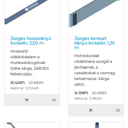
Zarges hosszirányú
Zarges kereszt
bokaléc 2,50 m
irányú bokaléc 1,35
m
Hosszanti
Homlokoldali
oldalvédelem a
védelmére szolgál a
munkadobogónak.
járólapnak, a
Színe sárga, ZARGES
vasalatokat a csomag
feliratozású. ..
tartalmazza. Sárga
16 426Ft
23 891Ft
színű...
Nettó ár: 12 934Ft
14 198Ft
20 651Ft
Nettó ár: 11 180Ft