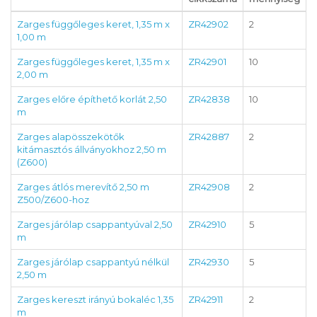
Zarges függőleges keret, 1,35 m x
ZR42902
2
1,00 m
Zarges függőleges keret, 1,35 m x
ZR42901
10
2,00 m
Zarges előre építhető korlát 2,50
ZR42838
10
m
Zarges alapösszekötők
ZR42887
2
kitámasztós állványokhoz 2,50 m
(Z600)
Zarges átlós merevítő 2,50 m
ZR42908
2
Z500/Z600-hoz
Zarges járólap csappantyúval 2,50
ZR42910
5
m
Zarges járólap csappantyú nélkül
ZR42930
5
2,50 m
Zarges kereszt irányú bokaléc 1,35
ZR42911
2
m