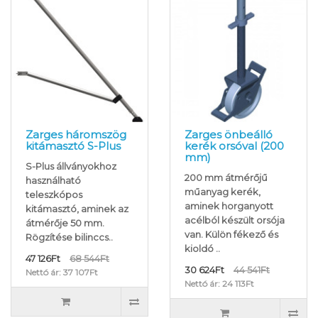
Zarges háromszög
Zarges önbeálló
kitámasztó S-Plus
kerék orsóval (200
mm)
S-Plus állványokhoz
200 mm átmérőjű
használható
műanyag kerék,
teleszkópos
aminek horganyott
kitámasztó, aminek az
acélból készült orsója
átmérője 50 mm.
van. Külön fékező és
Rögzítése bilinccs..
kioldó ..
47 126Ft
68 544Ft
30 624Ft
44 541Ft
Nettó ár: 37 107Ft
Nettó ár: 24 113Ft