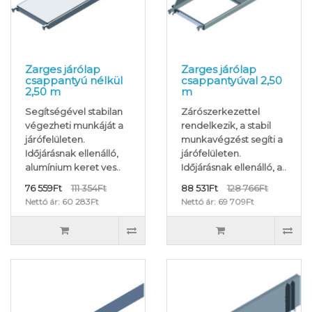
Zarges járólap
Zarges járólap
csappantyú nélkül
csappantyúval 2,50
2,50 m
m
Segítségével stabilan
Zárószerkezettel
végezheti munkáját a
rendelkezik, a stabil
járófelületen.
munkavégzést segíti a
Időjárásnak ellenálló,
járófelületen.
alumínium keret ves..
Időjárásnak ellenálló, a..
76 559Ft
111 354Ft
88 531Ft
128 766Ft
Nettó ár: 60 283Ft
Nettó ár: 69 709Ft