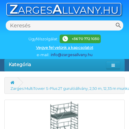
Ügyfélszolgálat:
+36 70 772 1030
Vegye fel velünk a kapcsolatot
e-mail:
info@zargesallvany.hu
Kategória
Zarges MultiTower S-Plus 2T gurulóállvány, 2,50 m, 12,35 m mu