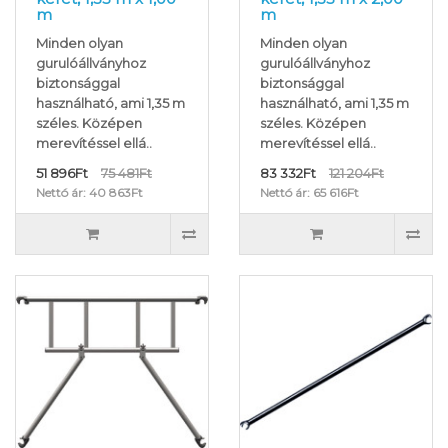
m
m
Minden olyan
Minden olyan
gurulóállványhoz
gurulóállványhoz
biztonsággal
biztonsággal
használható, ami 1,35 m
használható, ami 1,35 m
széles. Középen
széles. Középen
merevítéssel ellá..
merevítéssel ellá..
51 896Ft
75 481Ft
83 332Ft
121 204Ft
Nettó ár: 40 863Ft
Nettó ár: 65 616Ft