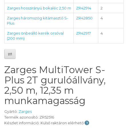
Zarges hosszirányú bokaléc 2,50 m
ZR42914
2
Zarges háromszög kitámasztó S-
ZR42850
4
Plus
Zarges önbeálló kerék orsóval
ZR42917
4
(200 mm)
Zarges MultiTower S-
Plus 2T gurulóállvány,
2,50 m, 12,35 m
munkamagasság
Gyártó:
Zarges
Termék azonosító: ZR52516
Készlet információ: Külső raktáron elérhető