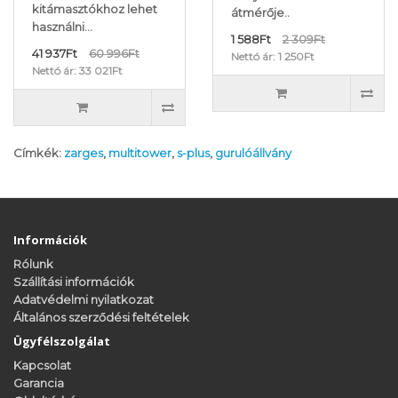
kitámasztókhoz lehet
átmérője..
használni...
1 588Ft
2 309Ft
41 937Ft
60 996Ft
Nettó ár: 1 250Ft
Nettó ár: 33 021Ft
Címkék:
zarges
,
multitower
,
s-plus
,
gurulóállvány
Információk
Rólunk
Szállítási információk
Adatvédelmi nyilatkozat
Általános szerződési feltételek
Ügyfélszolgálat
Kapcsolat
Garancia