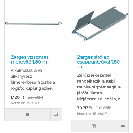
Zarges vízszintes
Zarges járólap
merevítő 1,80 m
csappantyúval 1,80
m
Alkalmazás: alsó
Zárószerkezettel
állványrész
rendelkezik, a stabil
kimerevítése. Szürke a
munkavégzést segíti a
rögzítő kuplung színe...
járófelületen.
17 261Ft
25 105Ft
Időjárásnak ellenálló, a..
Nettó ár: 13 591Ft
70 713Ft
102 851Ft
Nettó ár: 55 680Ft