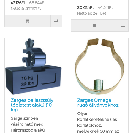
47 126Ft
68 544Ft
30 624Ft
44 541Ft
Nettó ár: 37 107Ft
Nettó ár: 24 113Ft
Zarges ballasztsúly
Zarges Omega
téglatest alakú (10
rugó állványokhoz
kg)
Olyan
Sárga színben
korlátkeretekhez és
vásárolható meg.
korlátokhoz,
Háromszög alakú
melyeknek 50 mm az