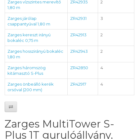
Zarges vízszintes merevítő
ZR42935
2
1,80 m
Zarges járólap
ZR42931
3
csappantyúval 1,80 m
Zarges kereszt irányú
ZR42913
2
bokaléc 0,75 m
Zarges hosszirányú bokaléc
ZR42943
2
1,80 m
Zarges háromszög
ZR42850
4
kitámasztó S-Plus
Zarges önbeálló kerék
ZR42917
4
orsóval (200 mm)
Zarges MultiTower S-
Plus 1T gurulóállvány,