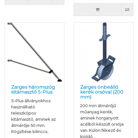
Zarges háromszög
Zarges önbeálló
kitámasztó S-Plus
kerék orsóval (200
mm)
S-Plus állványokhoz
200 mm átmérőjű
használható
műanyag kerék,
teleszkópos
aminek horganyott
kitámasztó, aminek az
acélból készült orsója
átmérője 50 mm.
van. Külön fékező és
Rögzítése bilinccs..
kioldó ..