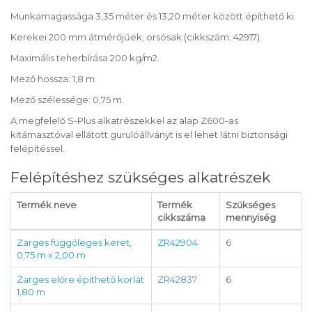
Munkamagassága 3,35 méter és 13,20 méter között építhető ki.
Kerekei 200 mm átmérőjűek, orsósak (cikkszám: 42917).
Maximális teherbírása 200 kg/m2.
Mező hossza: 1,8 m.
Mező szélessége: 0,75 m.
A megfelelő S-Plus alkatrészekkel az alap Z600-as
kitámasztóval ellátott gurulóállványt is el lehet látni biztonsági
felépítéssel.
Felépítéshez szükséges alkatrészek
Termék neve
Termék
Szükséges
cikkszáma
mennyiség
Zarges függőleges keret,
ZR42904
6
0,75 m x 2,00 m
Zarges előre építhető korlát
ZR42837
6
1,80 m