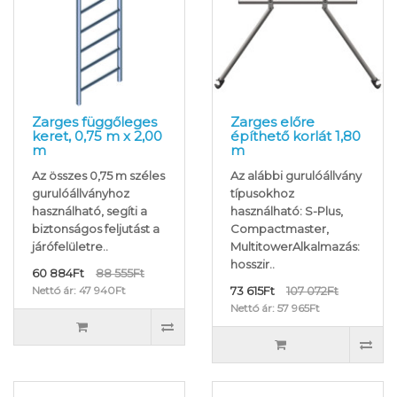
Zarges függőleges
Zarges előre
keret, 0,75 m x 2,00
építhető korlát 1,80
m
m
Az összes 0,75 m széles
Az alábbi gurulóállvány
gurulóállványhoz
típusokhoz
használható, segíti a
használható: S-Plus,
biztonságos feljutást a
Compactmaster,
járófelületre..
MultitowerAlkalmazás:
hosszir..
60 884Ft
88 555Ft
Nettó ár: 47 940Ft
73 615Ft
107 072Ft
Nettó ár: 57 965Ft