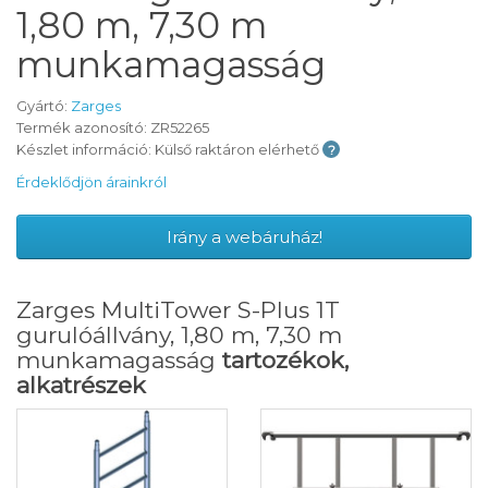
1,80 m, 7,30 m
munkamagasság
Gyártó:
Zarges
Termék azonosító: ZR52265
Készlet információ: Külső raktáron elérhető
Érdeklődjön árainkról
Irány a webáruház!
Zarges MultiTower S-Plus 1T
gurulóállvány, 1,80 m, 7,30 m
munkamagasság
tartozékok,
alkatrészek