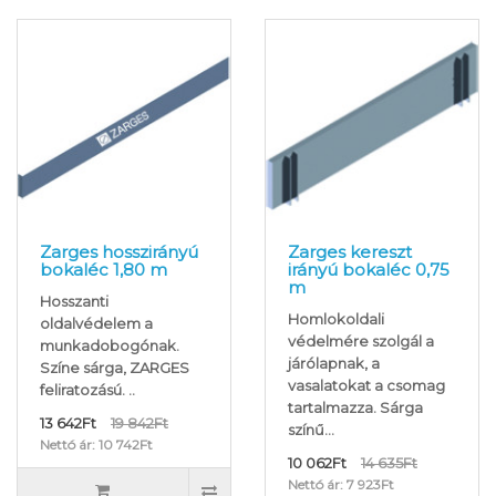
Zarges hosszirányú
Zarges kereszt
bokaléc 1,80 m
irányú bokaléc 0,75
m
Hosszanti
Homlokoldali
oldalvédelem a
védelmére szolgál a
munkadobogónak.
járólapnak, a
Színe sárga, ZARGES
vasalatokat a csomag
feliratozású. ..
tartalmazza. Sárga
13 642Ft
19 842Ft
színű...
Nettó ár: 10 742Ft
10 062Ft
14 635Ft
Nettó ár: 7 923Ft