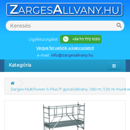
Ügyfélszolgálat:
+36 70 772 1030
Vegye fel velünk a kapcsolatot
e-mail:
info@zargesallvany.hu
Kategória
Zarges MultiTower S-Plus 1T gurulóállvány, 1,80 m, 7,30 m mun