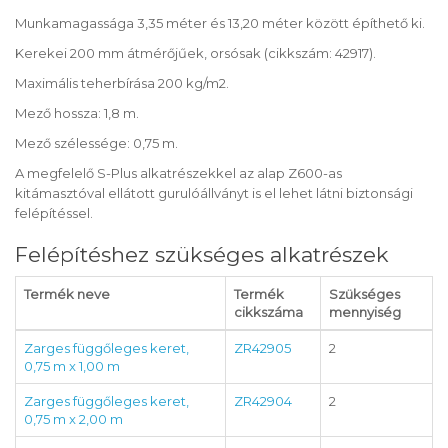
Munkamagassága 3,35 méter és 13,20 méter között építhető ki.
Kerekei 200 mm átmérőjűek, orsósak (cikkszám: 42917).
Maximális teherbírása 200 kg/m2.
Mező hossza: 1,8 m.
Mező szélessége: 0,75 m.
A megfelelő S-Plus alkatrészekkel az alap Z600-as
kitámasztóval ellátott gurulóállványt is el lehet látni biztonsági
felépítéssel.
Felépítéshez szükséges alkatrészek
Termék neve
Termék
Szükséges
cikkszáma
mennyiség
Zarges függőleges keret,
ZR42905
2
0,75 m x 1,00 m
Zarges függőleges keret,
ZR42904
2
0,75 m x 2,00 m