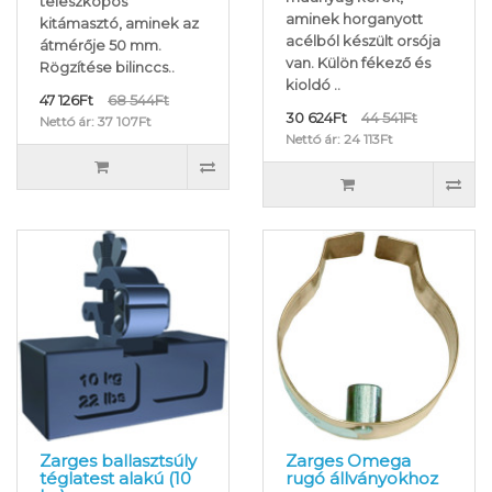
teleszkópos
aminek horganyott
kitámasztó, aminek az
acélból készült orsója
átmérője 50 mm.
van. Külön fékező és
Rögzítése bilinccs..
kioldó ..
47 126Ft
68 544Ft
30 624Ft
44 541Ft
Nettó ár: 37 107Ft
Nettó ár: 24 113Ft
Zarges ballasztsúly
Zarges Omega
téglatest alakú (10
rugó állványokhoz