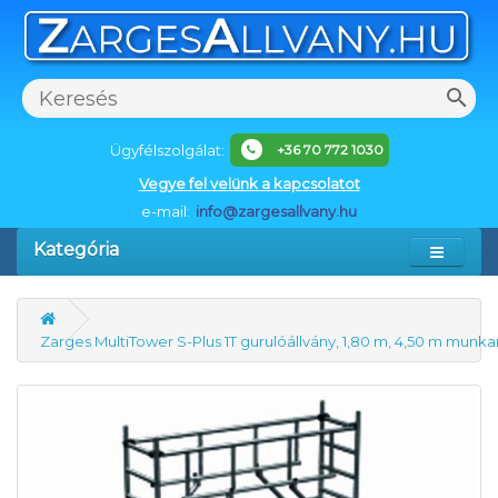
Ügyfélszolgálat:
+36 70 772 1030
Vegye fel velünk a kapcsolatot
e-mail:
info@zargesallvany.hu
Kategória
Zarges MultiTower S-Plus 1T gurulóállvány, 1,80 m, 4,50 m mun