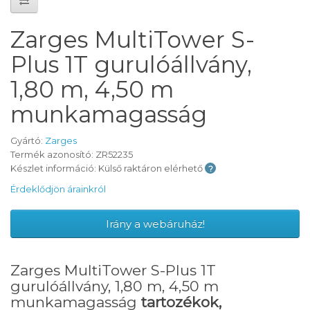
Zarges MultiTower S-
Plus 1T gurulóállvány,
1,80 m, 4,50 m
munkamagasság
Gyártó:
Zarges
Termék azonosító: ZR52235
Készlet információ: Külső raktáron elérhető
Érdeklődjön árainkról
Irány a webáruház!
Zarges MultiTower S-Plus 1T
gurulóállvány, 1,80 m, 4,50 m
munkamagasság
tartozékok,