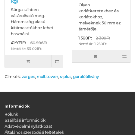
kg)
Olyan
Sárga színben
korlátkeretekhez és
vásárolható meg.
korlátokhoz,
Háromszög alakú
melyeknek 50 mm az
kitámasztókhoz lehet
átmérője..
használni...
1 588Ft
2 309Ft
41 937Ft
60 996Ft
Nettó ár: 1 250Ft
Nettó ár: 33 021Ft
Címkék:
zarges
,
multitower
,
s-plus
,
gurulóállvány
Információk
Rólunk
Szállítási információk
Adatvédelmi nyilatkozat
Általános szerződési feltételek