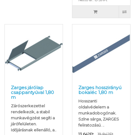
Zarges járólap
Zarges hosszirányú
csappantyúval 1,80
bokaléc 1,80 m
m
Hosszanti
Zárószerkezettel
oldalvédelem a
rendelkezik, a stabil
munkadobogónak.
munkavégzést segíti a
Színe sárga, ZARGES
járófelületen.
feliratozású. ..
Időjárásnak ellenálló, a..
13 642Ft
19 842Ft