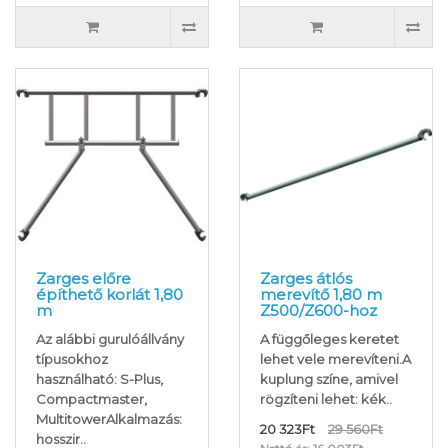
Zarges előre
Zarges átlós
építhető korlát 1,80
merevítő 1,80 m
m
Z500/Z600-hoz
Az alábbi gurulóállvány
A függőleges keretet
típusokhoz
lehet vele merevíteni.A
használható: S-Plus,
kuplung színe, amivel
Compactmaster,
rögzíteni lehet: kék..
MultitowerAlkalmazás:
20 323Ft
29 560Ft
hosszir..