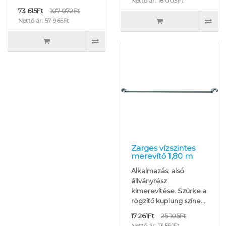
Nettó ár: 16 003Ft
73 615Ft
107 072Ft
Nettó ár: 57 965Ft
Zarges vízszintes
merevítő 1,80 m
Alkalmazás: alsó
állványrész
kimerevítése. Szürke a
rögzítő kuplung színe...
17 261Ft
25 105Ft
Nettó ár: 13 591Ft