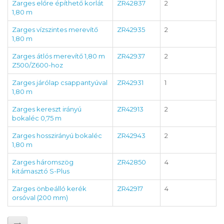
Zarges előre építhető korlát
ZR42837
2
1,80 m
Zarges vízszintes merevítő
ZR42935
2
1,80 m
Zarges átlós merevítő 1,80 m
ZR42937
2
Z500/Z600-hoz
Zarges járólap csappantyúval
ZR42931
1
1,80 m
Zarges kereszt irányú
ZR42913
2
bokaléc 0,75 m
Zarges hosszirányú bokaléc
ZR42943
2
1,80 m
Zarges háromszög
ZR42850
4
kitámasztó S-Plus
Zarges önbeálló kerék
ZR42917
4
orsóval (200 mm)