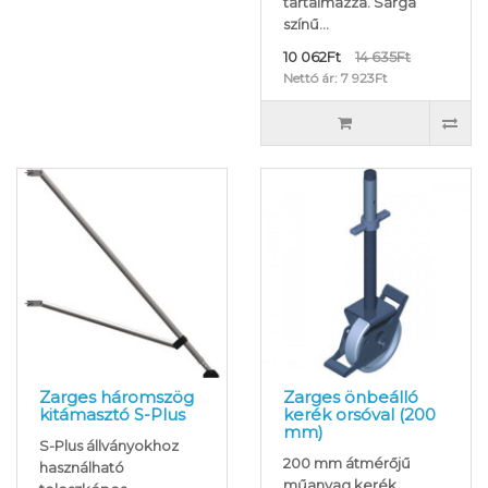
tartalmazza. Sárga
színű...
10 062Ft
14 635Ft
Nettó ár: 7 923Ft
Zarges háromszög
Zarges önbeálló
kitámasztó S-Plus
kerék orsóval (200
mm)
S-Plus állványokhoz
200 mm átmérőjű
használható
műanyag kerék,