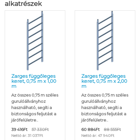
alkatrészek
Zarges függőleges
Zarges függőleges
keret, 0,75 m x 1,00
keret, 0,75 m x 2,00
m
m
Az összes 0,75 m széles
Az összes 0,75 m széles
gurulóállványhoz
gurulóállványhoz
használható, segíti a
használható, segíti a
biztonságos feljutást a
biztonságos feljutást a
járófelületre..
járófelületre..
39 416Ft
57 330Ft
60 884Ft
88 555Ft
Nettó ár: 31 037Ft
Nettó ár: 47 940Ft