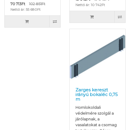
70 713Ft
102 851Ft
Nettó ár: 10 742Ft
Nettó ár: 55 680Ft
Zarges kereszt
irányú bokaléc 0,75
m
Homlokoldali
védelmére szolgál a
járólapnak, a
vasalatokat a csomag