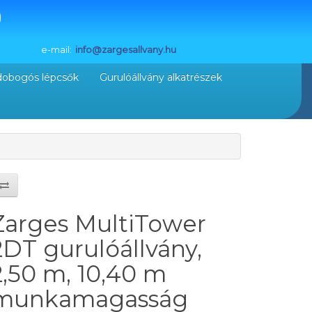
e-mail:
info@zargesallvany.hu
dobogós lépcsők
Gurulóállvány alkatrészek
Zarges MultiTower
2DT gurulóállvány,
2,50 m, 10,40 m
munkamagasság