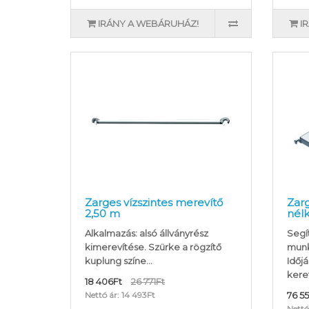
IRÁNY A WEBÁRUHÁZ!
I
Zarges vízszintes merevítő
Zarg
2,50 m
nélk
Alkalmazás: alsó állványrész
Segí
kimerevítése. Szürke a rögzítő
munká
kuplung színe...
Időjá
keret
18 406Ft
26 771Ft
Nettó ár: 14 493Ft
76 5
Nettó