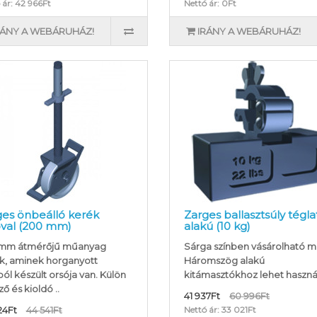
 ár: 42 966Ft
Nettó ár: 0Ft
RÁNY A WEBÁRUHÁZ!
IRÁNY A WEBÁRUHÁZ!
ges önbeálló kerék
Zarges ballasztsúly tégla
óval (200 mm)
alakú (10 kg)
mm átmérőjű műanyag
Sárga színben vásárolható m
k, aminek horganyott
Háromszög alakú
ól készült orsója van. Külön
kitámasztókhoz lehet használn
ő és kioldó ..
41 937Ft
60 996Ft
24Ft
44 541Ft
Nettó ár: 33 021Ft