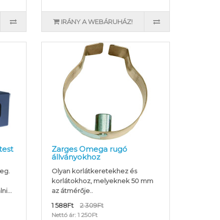
IRÁNY A WEBÁRUHÁZ!
test
Zarges Omega rugó
állványokhoz
eg.
Olyan korlátkeretekhez és
korlátokhoz, melyeknek 50 mm
i...
az átmérője..
1 588Ft
2 309Ft
Nettó ár: 1 250Ft