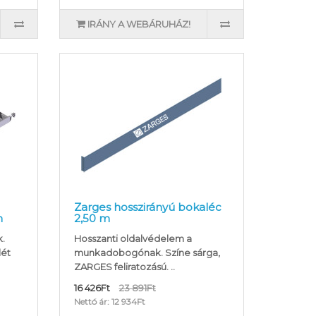
IRÁNY A WEBÁRUHÁZ!
Zarges hosszirányú bokaléc
m
2,50 m
k.
Hosszanti oldalvédelem a
lét
munkadobogónak. Színe sárga,
ZARGES feliratozású. ..
16 426Ft
23 891Ft
Nettó ár: 12 934Ft