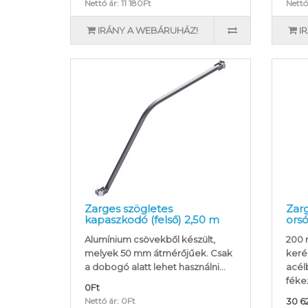
Nettó ár: 11 180Ft
Nettó
IRÁNY A WEBÁRUHÁZ!
I
Zarges szögletes
Zar
kapaszkodó (felső) 2,50 m
ors
Alumínium csövekből készült,
200 
melyek 50 mm átmérőjűek. Csak
keré
a dobogó alatt lehet használni...
acélb
fékez
0Ft
Nettó ár: 0Ft
30 6