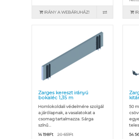
IRÁNY A WEBÁRUHÁZ!
I
Zarges kereszt irányú
Zar
bokaléc 1,35 m
kit
Homlokoldali védelmére szolgál
50 m
a járólapnak, a vasalatokat a
csöv
csomag tartalmazza. Sárga
egye
színű...
teles
14 198Ft
20 651Ft
54 5