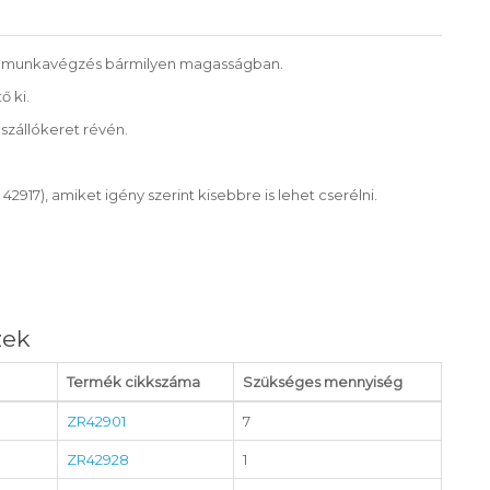
gos munkavégzés bármilyen magasságban.
 ki.
eszállókeret révén.
17), amiket igény szerint kisebbre is lehet cserélni.
zek
Termék cikkszáma
Szükséges mennyiség
ZR42901
7
ZR42928
1