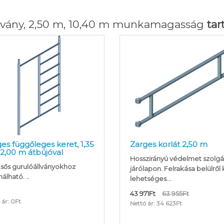
lvány, 2,50 m, 10,40 m munkamagasság
tar
es függőleges keret, 1,35
Zarges korlát 2,50 m
2,00 m átbújóval
Hosszirányú védelmet szolgál
sős gurulóállványokhoz
járólapon. Felrakása belülről 
álható. ..
lehetséges...
43 971Ft
63 955Ft
 ár: 0Ft
Nettó ár: 34 623Ft