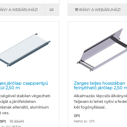
RÁNY A WEBÁRUHÁZ!
IRÁNY A WEBÁRUHÁZ!
es járólap csappantyú
Zarges teljes hosszában
ül 2,50 m
felnyitható járólap 2,50 
tségével stabilan végezheti
Alkalmazás: lépcsős állványo
ját a járófelületen.
Teljesen ki lehet nyitni a fede
rásnak ellenálló, alumínium
két fogónyílással...
 ves..
0Ft
59Ft
111 354Ft
Nettó ár: 0Ft
 ár: 60 283Ft