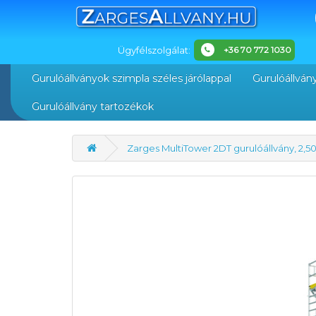
Ügyfélszolgálat:
+36 70 772 1030
Gurulóállványok szimpla széles járólappal
Gurulóállvány
Gurulóállvány tartozékok
Zarges MultiTower 2DT gurulóállvány, 2