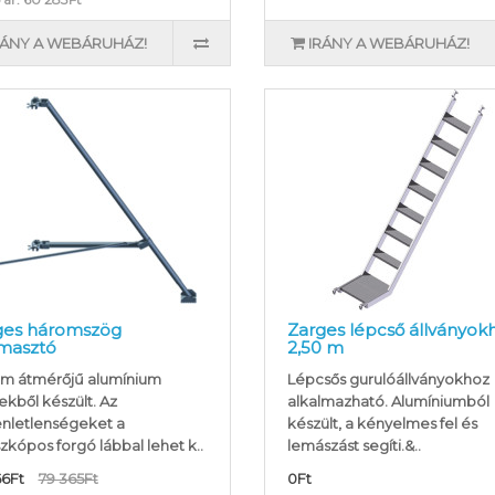
RÁNY A WEBÁRUHÁZ!
IRÁNY A WEBÁRUHÁZ!
ges háromszög
Zarges lépcső állványok
ámasztó
2,50 m
m átmérőjű alumínium
Lépcsős gurulóállványokhoz
ekből készült. Az
alkalmazható. Alumíniumból
nletlenségeket a
készült, a kényelmes fel és
zkópos forgó lábbal lehet k..
lemászást segíti.&..
66Ft
79 365Ft
0Ft