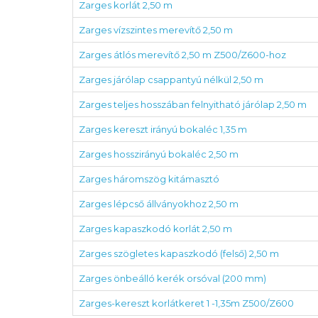
Zarges korlát 2,50 m
Zarges vízszintes merevítő 2,50 m
Zarges átlós merevítő 2,50 m Z500/Z600-hoz
Zarges járólap csappantyú nélkül 2,50 m
Zarges teljes hosszában felnyitható járólap 2,50 m
Zarges kereszt irányú bokaléc 1,35 m
Zarges hosszirányú bokaléc 2,50 m
Zarges háromszög kitámasztó
Zarges lépcső állványokhoz 2,50 m
Zarges kapaszkodó korlát 2,50 m
Zarges szögletes kapaszkodó (felső) 2,50 m
Zarges önbeálló kerék orsóval (200 mm)
Zarges-kereszt korlátkeret 1 -1,35m Z500/Z600