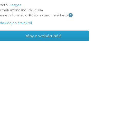
yártó:
Zarges
ermék azonosító: ZR53084
szlet információ: Külső raktáron elérhető
deklődjön árainkról
Irány a webáruház!