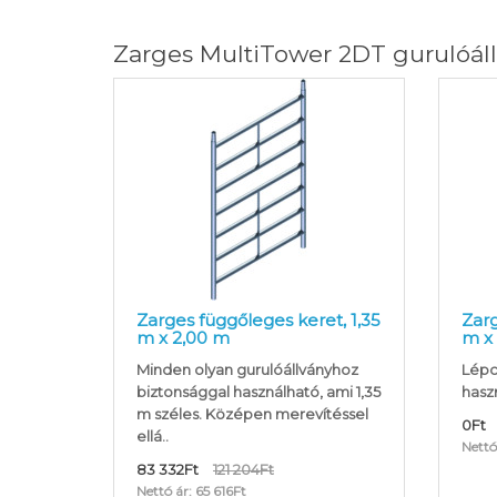
Zarges MultiTower 2DT gurulóál
Zarges függőleges keret, 1,35
Zarg
m x 2,00 m
m x 
Minden olyan gurulóállványhoz
Lépc
biztonsággal használható, ami 1,35
haszn
m széles. Középen merevítéssel
0Ft
ellá..
Nettó
83 332Ft
121 204Ft
Nettó ár: 65 616Ft