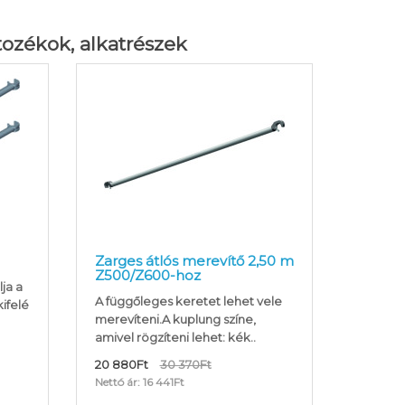
tozékok, alkatrészek
Zarges átlós merevítő 2,50 m
Z500/Z600-hoz
ja a
A függőleges keretet lehet vele
kifelé
merevíteni.A kuplung színe,
amivel rögzíteni lehet: kék..
20 880Ft
30 370Ft
Nettó ár: 16 441Ft