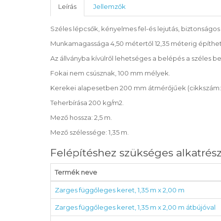
Leírás
Jellemzők
Széles lépcsők, kényelmes fel-és lejutás, biztonsá
Munkamagassága 4,50 métertől 12,35 méterig építhető
Az állványba kívülről lehetséges a belépés a széles b
Fokai nem csúsznak, 100 mm mélyek.
Kerekei alapesetben 200 mm átmérőjűek (cikkszám: 429
Teherbírása 200 kg/m2.
Mező hossza: 2,5 m.
Mező szélessége: 1,35 m.
Felépítéshez szükséges alkatrés
Termék neve
Zarges függőleges keret, 1,35 m x 2,00 m
Zarges függőleges keret, 1,35 m x 2,00 m átbújóval