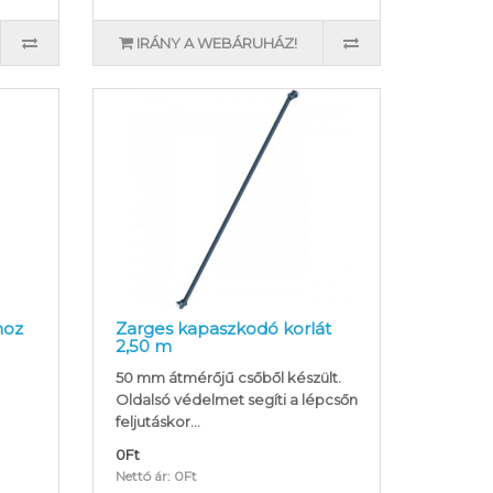
IRÁNY A WEBÁRUHÁZ!
hoz
Zarges kapaszkodó korlát
2,50 m
50 mm átmérőjű csőből készült.
Oldalsó védelmet segíti a lépcsőn
feljutáskor...
0Ft
Nettó ár: 0Ft