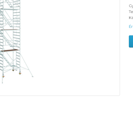
G
T
Ké
Ér