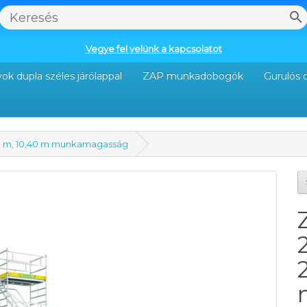
Vegye fel velünk a kapcsolatot
ok dupla széles járólappal
ZAP munkadobogók
Gurulós 
,50 m, 10,40 m munkamagasság