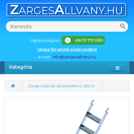
Ügyfélszolgálat:
+36 70 772 1030
Vegye fel velünk a kapcsolatot
e-mail:
info@zargesallvany.hu
Kategória
Zarges lépcső állványokhoz 1,80 m