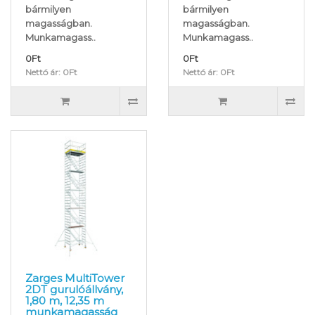
bármilyen
bármilyen
magasságban.
magasságban.
Munkamagass..
Munkamagass..
0Ft
0Ft
Nettó ár: 0Ft
Nettó ár: 0Ft
Zarges MultiTower
2DT gurulóállvány,
1,80 m, 12,35 m
munkamagasság