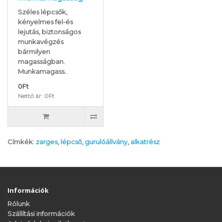
Széles lépcsők,
kényelmes fel-és
lejutás, biztonságos
munkavégzés
bármilyen
magasságban.
Munkamagass..
0Ft
Nettó ár: 0Ft
Címkék:
zarges
,
lépcső
,
gurulóállvány
,
alkatrész
Információk
Rólunk
Szállítási információk