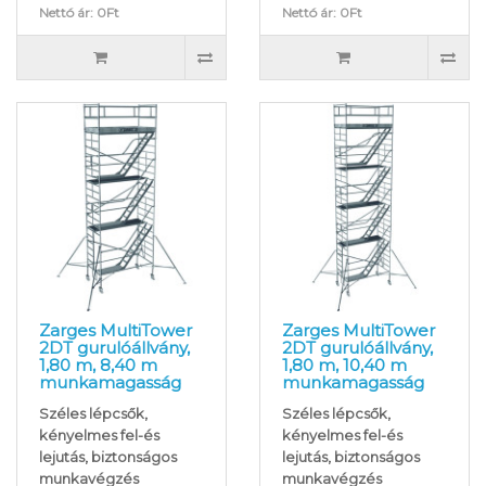
Nettó ár: 0Ft
Nettó ár: 0Ft
Zarges MultiTower
Zarges MultiTower
2DT gurulóállvány,
2DT gurulóállvány,
1,80 m, 8,40 m
1,80 m, 10,40 m
munkamagasság
munkamagasság
Széles lépcsők,
Széles lépcsők,
kényelmes fel-és
kényelmes fel-és
lejutás, biztonságos
lejutás, biztonságos
munkavégzés
munkavégzés