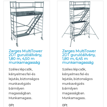
Zarges MultiTower
Zarges MultiTower
2DT gurulóállvány,
2DT gurulóállvány,
1,80 m, 4,50 m
1,80 m, 6,45 m
munkamagasság
munkamagasság
Széles lépcsők,
Széles lépcsők,
kényelmes fel-és
kényelmes fel-és
lejutás, biztonságos
lejutás, biztonságos
munkavégzés
munkavégzés
bármilyen
bármilyen
magasságban.
magasságban.
Munkamagass..
Munkamagass..
0Ft
0Ft