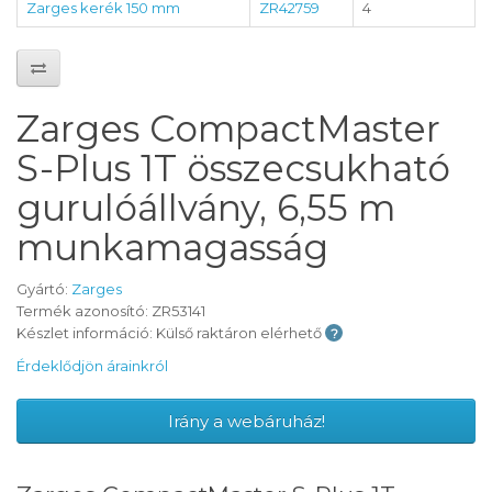
Zarges kerék 150 mm
ZR42759
4
Zarges CompactMaster
S-Plus 1T összecsukható
gurulóállvány, 6,55 m
munkamagasság
Gyártó:
Zarges
Termék azonosító: ZR53141
Készlet információ: Külső raktáron elérhető
Érdeklődjön árainkról
Irány a webáruház!