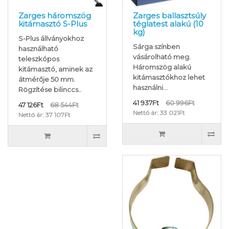
Zarges háromszög
Zarges ballasztsúly
kitámasztó S-Plus
téglatest alakú (10
kg)
S-Plus állványokhoz
Sárga színben
használható
vásárolható meg.
teleszkópos
Háromszög alakú
kitámasztó, aminek az
kitámasztókhoz lehet
átmérője 50 mm.
használni...
Rögzítése bilinccs..
41 937Ft
60 996Ft
47 126Ft
68 544Ft
Nettó ár: 33 021Ft
Nettó ár: 37 107Ft