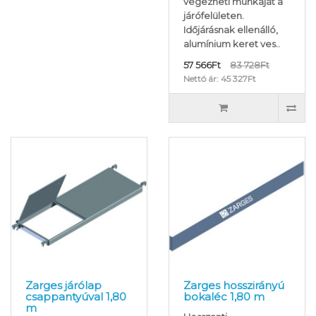
végezheti munkáját a
járófelületen.
Időjárásnak ellenálló,
alumínium keret ves..
57 566Ft
83 728Ft
Nettó ár: 45 327Ft
Zarges járólap
Zarges hosszirányú
csappantyúval 1,80
bokaléc 1,80 m
m