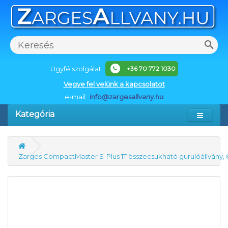
Ügyfélszolgálat:
+36 70 772 1030
Vegye fel velünk a kapcsolatot
e-mail:
info@zargesallvany.hu
Kategória
Zarges CompactMaster S-Plus 1T összecsukható gurulóállvány