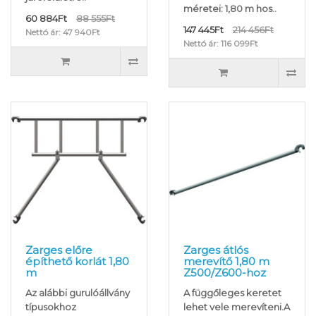
méretei: 1,80 m hos..
60 884Ft
88 555Ft
147 445Ft
214 456Ft
Nettó ár: 47 940Ft
Nettó ár: 116 099Ft
Zarges előre
Zarges átlós
építhető korlát 1,80
merevítő 1,80 m
m
Z500/Z600-hoz
Az alábbi gurulóállvány
A függőleges keretet
típusokhoz
lehet vele merevíteni.A