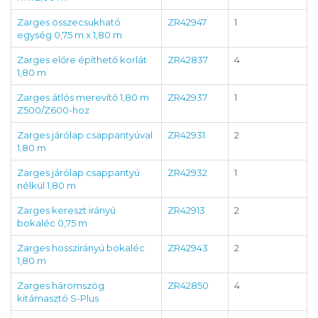
Zarges összecsukható
ZR42947
1
egység 0,75 m x 1,80 m
Zarges előre építhető korlát
ZR42837
4
1,80 m
Zarges átlós merevítő 1,80 m
ZR42937
1
Z500/Z600-hoz
Zarges járólap csappantyúval
ZR42931
2
1,80 m
Zarges járólap csappantyú
ZR42932
1
nélkül 1,80 m
Zarges kereszt irányú
ZR42913
2
bokaléc 0,75 m
Zarges hosszirányú bokaléc
ZR42943
2
1,80 m
Zarges háromszög
ZR42850
4
kitámasztó S-Plus