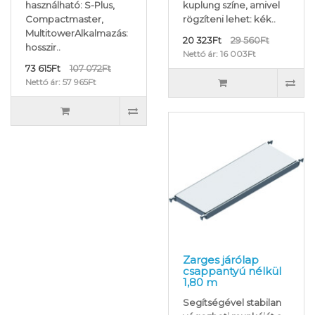
használható: S-Plus,
kuplung színe, amivel
Compactmaster,
rögzíteni lehet: kék..
MultitowerAlkalmazás:
20 323Ft
29 560Ft
hosszir..
Nettó ár: 16 003Ft
73 615Ft
107 072Ft
Nettó ár: 57 965Ft
Zarges járólap
csappantyú nélkül
1,80 m
Segítségével stabilan