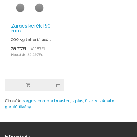
Zarges kerék 150
mm
500 kg teherbírású...
28 317Ft
41 187Ft
Nettó ár: 22 297Ft
Címkék:
zarges
,
compactmaster
,
s-plus
,
összecsukható
,
gurulóállvány
Információk