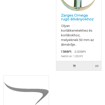
Zarges Omega
rugó állványokhoz
Olyan
korlátkeretekhez és
korlátokhoz,
melyeknek 50 mm az
átmérője..
1 588Ft
2 309Ft
Nettó ár: 1 250Ft