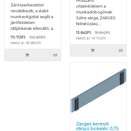
Hosszanti
Zárószerkezettel
oldalvédelem a
rendelkezik, a stabil
munkadobogónak.
munkavégzést segíti a
Színe sárga, ZARGES
járófelületen.
feliratozású. ..
Időjárásnak ellenálló, a..
13 642Ft
19 842Ft
70 713Ft
102 851Ft
Nettó ár: 10 742Ft
Nettó ár: 55 680Ft
Zarges kereszt
irányú bokaléc 0,75