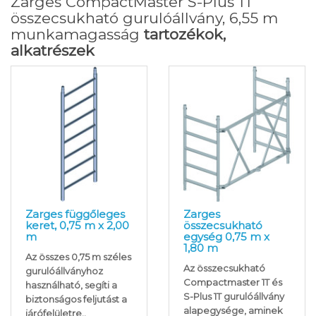
Zarges CompactMaster S-Plus 1T
összecsukható gurulóállvány, 6,55 m
munkamagasság
tartozékok,
alkatrészek
Zarges függőleges
Zarges
keret, 0,75 m x 2,00
összecsukható
m
egység 0,75 m x
1,80 m
Az összes 0,75 m széles
Az összecsukható
gurulóállványhoz
Compactmaster 1T és
használható, segíti a
S-Plus 1T gurulóállvány
biztonságos feljutást a
alapegysége, aminek
járófelületre..