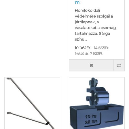
m
Homlokoldali
védelmére szolgál a
járólapnak, a
vasalatokat a csomag
tartalmazza. Sárga
színű...
10 062Ft
14 635Ft
Nettó ár: 7 923Ft