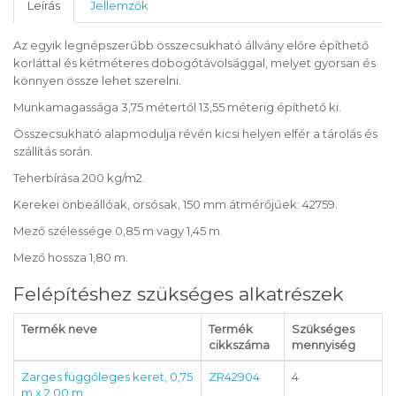
Leírás
Jellemzők
Az egyik legnépszerűbb összecsukható állvány előre építhető
korláttal és kétméteres dobogótávolsággal, melyet gyorsan és
könnyen össze lehet szerelni.
Munkamagassága 3,75 métertől 13,55 méterig építhető ki.
Összecsukható alapmodulja révén kicsi helyen elfér a tárolás és
szállítás során.
Teherbírása 200 kg/m2.
Kerekei önbeállóak, orsósak, 150 mm átmérőjűek: 42759.
Mező szélessége 0,85 m vagy 1,45 m.
Mező hossza 1,80 m.
Felépítéshez szükséges alkatrészek
Termék neve
Termék
Szükséges
cikkszáma
mennyiség
Zarges függőleges keret, 0,75
ZR42904
4
m x 2,00 m