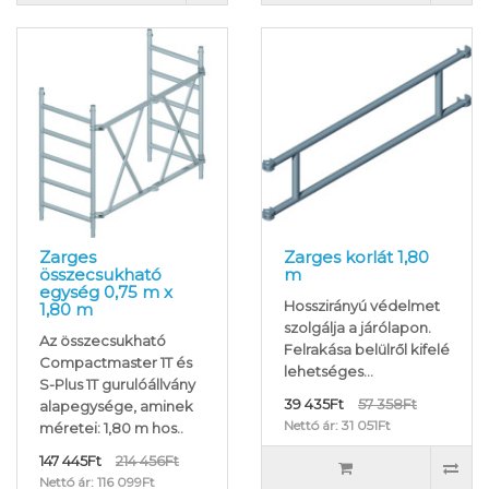
Zarges
Zarges korlát 1,80
összecsukható
m
egység 0,75 m x
Hosszirányú védelmet
1,80 m
szolgálja a járólapon.
Az összecsukható
Felrakása belülről kifelé
Compactmaster 1T és
lehetséges...
S-Plus 1T gurulóállvány
39 435Ft
57 358Ft
alapegysége, aminek
Nettó ár: 31 051Ft
méretei: 1,80 m hos..
147 445Ft
214 456Ft
Nettó ár: 116 099Ft