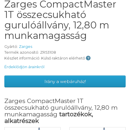
Zarges CompactMaster
1T összecsukható
gurulóállvány, 12,80 m
munkamagasság
Gyártó:
Zarges
Termék azonosító: ZR53108
Készlet információ: Külső raktáron elérhető
Érdeklődjön árainkról
Irány a webáruház!
Zarges CompactMaster 1T
összecsukható gurulóállvány, 12,80 m
munkamagasság
tartozékok,
alkatrészek