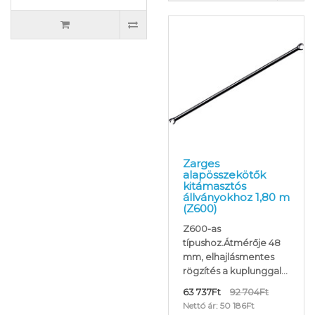
Zarges
alapösszekötők
kitámasztós
állványokhoz 1,80 m
(Z600)
Z600-as
típushoz.Átmérője 48
mm, elhajlásmentes
rögzítés a kuplunggal...
63 737Ft
92 704Ft
Nettó ár: 50 186Ft