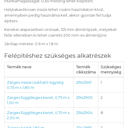
Munkamagasságát 13,65 méterig lehet kiépíteni.
Helytakarékosan össze lehet csukni használaton kívül,
amennyiben pedig használnia kell, akkor gyorsan fel tudja
építeni.
Kerekei alapesetben orsósak, 125 mm átmérőjűek, melyeket
felár ellenében ki lehet cserélni 200 mm-es átmérőjűre.
Járólap mérete: 0.6 m x 1.8 m.
Felépítéshez szükséges alkatrészek
Termék neve
Termék
Szükséges
cikkszáma
mennyiség
Zarges összecsukható egység
ZR42947
1
0,75 m x 1,80 m
Zarges függőleges keret, 0,75 m x
ZR42905
2
1,00 m
Zarges függőleges keret, 0,75 m x
ZR42904
8
2,00 m
Zarges korlát 1,80 m
ZR42955
2