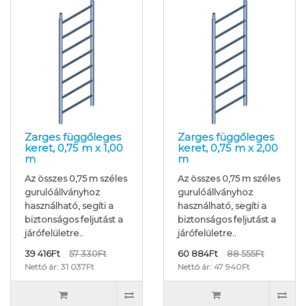
Zarges függőleges
Zarges függőleges
keret, 0,75 m x 1,00
keret, 0,75 m x 2,00
m
m
Az összes 0,75 m széles
Az összes 0,75 m széles
gurulóállványhoz
gurulóállványhoz
használható, segíti a
használható, segíti a
biztonságos feljutást a
biztonságos feljutást a
járófelületre..
járófelületre..
39 416Ft
57 330Ft
60 884Ft
88 555Ft
Nettó ár: 31 037Ft
Nettó ár: 47 940Ft