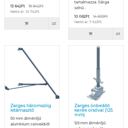
tartalmazza. Sárga
13 642Ft
19 842Ft
színű...
Nettó ár: 10 742Ft
10 062Ft
14 635Ft
Nettó ár: 7 923Ft
Zarges háromszög
Zarges önbeálló
kitámasztó
kerék orsóval (125
mm)
50 mm átmérőjű
125 mm átmérőjű
alumínium csövekből