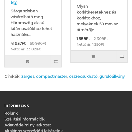
kg)
Olyan
Sárga színben
korlátkeretekhez és
vásárolható meg.
korlátokhoz,
Háromszög alakú
melyeknek 50 mm az
kitámasztókhoz lehet
átmérője..
használni...
1 588Ft
2 309Ft
41 937Ft
60 996Ft
Nettó ár: 1 250Ft
Nettó ár: 33 021Ft
Címkék:
zarges
,
compactmaster
,
összecsukható
,
gurulóállvány
Információk
Rólunk
Szállítási információk
Adatvédelmi nyilatkozat
Általános szerződési feltételek