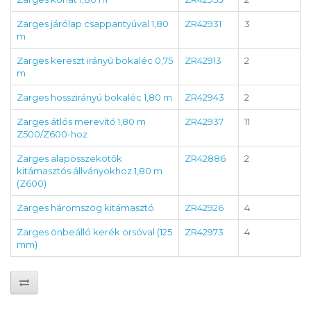
Zarges járólap csappantyúval 1,80
ZR42931
3
m
Zarges kereszt irányú bokaléc 0,75
ZR42913
2
m
Zarges hosszirányú bokaléc 1,80 m
ZR42943
2
Zarges átlós merevítő 1,80 m
ZR42937
11
Z500/Z600-hoz
Zarges alapösszekötők
ZR42886
2
kitámasztós állványokhoz 1,80 m
(Z600)
Zarges háromszög kitámasztó
ZR42926
4
Zarges önbeálló kerék orsóval (125
ZR42973
4
mm)