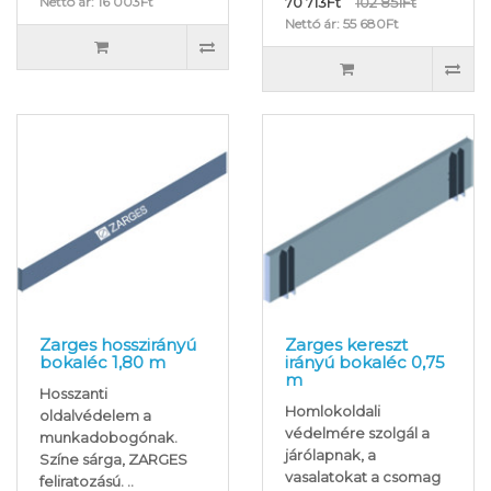
Nettó ár: 16 003Ft
70 713Ft
102 851Ft
Nettó ár: 55 680Ft
Zarges hosszirányú
Zarges kereszt
bokaléc 1,80 m
irányú bokaléc 0,75
m
Hosszanti
Homlokoldali
oldalvédelem a
védelmére szolgál a
munkadobogónak.
járólapnak, a
Színe sárga, ZARGES
vasalatokat a csomag
feliratozású. ..