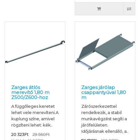
Zarges átlós
Zarges járólap
merevítő 1,80 m
csappantyúval 1,80
Z500/Z600-hoz
m
A függőleges keretet
Zárószerkezettel
lehet vele merevíteni.A
rendelkezik, a stabil
kuplung színe, amivel
munkavégzést segíti a
rögzíteni lehet: kék..
járófelületen.
Időjárásnak ellenálló, a..
20 323Ft
29 560Ft