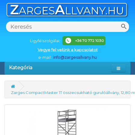
Ügyfélszolgálat:
+36 70 772 1030
Vegye fel velünk a kapcsolatot
e-mail:
info@zargesallvany.hu
Kategória
Zarges CompactMaster 1T összecsukható gurulóállvány, 12,8