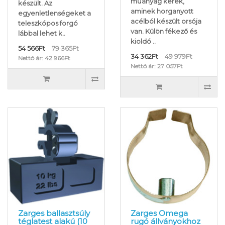
műanyag kerék,
készült. Az
aminek horganyott
egyenletlenségeket a
acélból készült orsója
teleszkópos forgó
van. Külön fékező és
lábbal lehet k..
kioldó ..
54 566Ft
79 365Ft
34 362Ft
49 979Ft
Nettó ár: 42 966Ft
Nettó ár: 27 057Ft
Zarges ballasztsúly
Zarges Omega
téglatest alakú (10
rugó állványokhoz